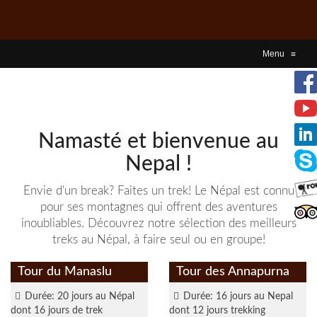
Menu
≡
Namasté et bienvenue au
Nepal !
Envie d'un break? Faites un trek! Le Népal est connu
pour ses montagnes qui offrent des aventures
inoubliables. Découvrez notre sélection des meilleurs
treks au Népal, à faire seul ou en groupe!
en savoir plus
en savoir plus
Tour du Manaslu
Tour des Annapurna
Durée: 20 jours au Népal
Durée: 16 jours au Nepal
dont 16 jours de trek
dont 12 jours trekking