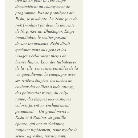
lieu de 3h pour la 1ère étape,
demandèrent un changement de
programme. Pas de problèmes dit
Rishi, je m'adapte. Le 2ème jour de
trek (modifié) fut donc la descente
de Nagarkot sur Bhaktapur. Etape
inoubliable, le sentier passait
devant les maisons, Rishi disait
quelques mots aux gens et les
visages s'éclairaient pleins de
bienveillance. Loin des turbulences
de la ville, les scènes paisibles de la
vie quotidienne, la campagne avec
ses rizières étagées, les taches de
couleur des oeillets d'inde orange,
des poinsettias rouge, du colza
jaune, des femmes aux costumes
colorés furent un enchantement
permanent. Un grand merci à
Rishi et à Rabina, sa gentille
épouse, qui ont su s'adapter,
toujours rapidement, pour rendre le
séjour agréable, passionnant,